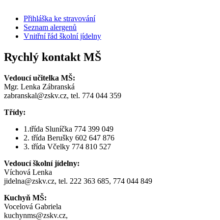
Přihláška ke stravování
Seznam alergenů
Vnitřní řád školní jídelny
Rychlý kontakt MŠ
Vedoucí učitelka MŠ:
Mgr. Lenka Zábranská
zabranskal@zskv.cz, tel. 774 044 359
Třídy:
1.třída Sluníčka 774 399 049
2. třída Berušky 602 647 876
3. třída Včelky 774 810 527
Vedoucí školní jídelny:
Víchová Lenka
jidelna@zskv.cz, tel. 222 363 685, 774 044 849
Kuchyň MŠ:
Vocelová Gabriela
kuchynms@zskv.cz,