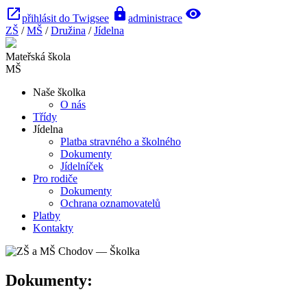
open_in_new
lock
visibility
přihlásit do Twigsee
administrace
ZŠ
/
MŠ
/
Družina
/
Jídelna
Mateřská škola
MŠ
Naše školka
O nás
Třídy
Jídelna
Platba stravného a školného
Dokumenty
Jídelníček
Pro rodiče
Dokumenty
Ochrana oznamovatelů
Platby
Kontakty
Dokumenty: