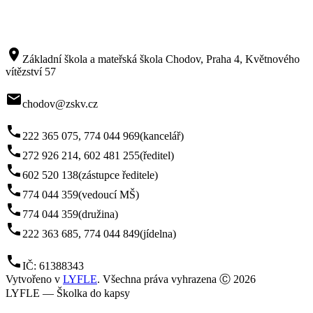
room
Základní škola a mateřská škola Chodov, Praha 4, Květnového
vítězství 57
mail
chodov@zskv.cz
phone
222 365 075, 774 044 969
(kancelář)
phone
272 926 214, 602 481 255
(ředitel)
phone
602 520 138
(zástupce ředitele)
phone
774 044 359
(vedoucí MŠ)
phone
774 044 359
(družina)
phone
222 363 685, 774 044 849
(jídelna)
phone
IČ: 61388343
Vytvořeno v
LYFLE
. Všechna práva vyhrazena Ⓒ 2026
LYFLE — Školka do kapsy