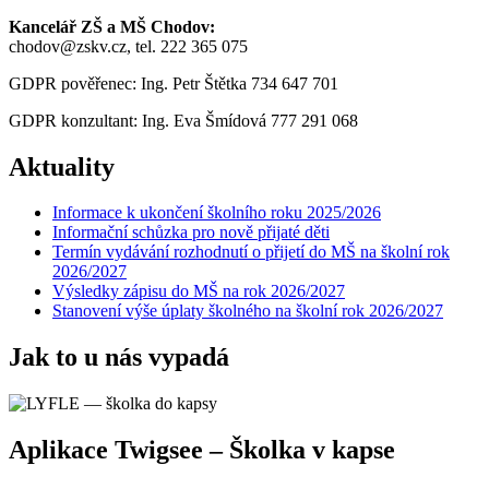
Kancelář ZŠ a MŠ Chodov:
chodov@zskv.cz, tel. 222 365 075
GDPR pověřenec: Ing. Petr Štětka 734 647 701
GDPR konzultant: Ing. Eva Šmídová 777 291 068
Aktuality
Informace k ukončení školního roku 2025/2026
Informační schůzka pro nově přijaté děti
Termín vydávání rozhodnutí o přijetí do MŠ na školní rok
2026/2027
Výsledky zápisu do MŠ na rok 2026/2027
Stanovení výše úplaty školného na školní rok 2026/2027
Jak to u nás vypadá
Aplikace Twigsee – Školka v kapse